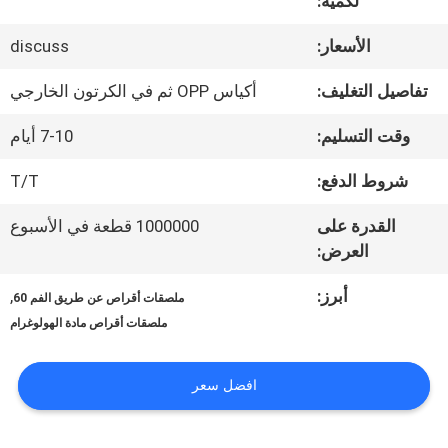
لكمية:
المعمل
الأسعار:
discuss
مراقبة
تفاصيل التغليف:
أكياس OPP ثم في الكرتون الخارجي
الجودة
وقت التسليم:
7-10 أيام
شروط الدفع:
T/T
اتصل
القدرة على
1000000 قطعة في الأسبوع
بنا
العرض:
أبرز:
,
ملصقات أقراص عن طريق الفم 60
أخبار
ملصقات أقراص مادة الهولوغرام
حالات
افضل سعر