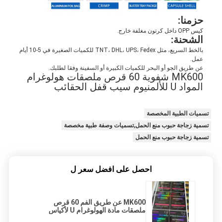
حزمنا:
كيس OPP داخل كرتون مغلفة خارج.
الشحنة:
بالخط السريع، مثل TNT، DHL، UPS، Fedex للكميات الصغيرة في 5-10 أيام
عمل.
عن طريق الجو أو البحر للكميات الكبيرة أو السفينة وفقا لطلبك.
MK600 شفوية 60 قرص ملصقات هولوغرام
المواد U للألمنيوم سيب قفل الحقائب
تسميات الطبية المخصصة
تسمية زجاجة حبوب منع الحمل,تسميات وصفة طبية مخصصة
تسمية زجاجة حبوب منع الحمل
احصل على افضل سعر ل
MK600 عن طريق الفم 60 قرص
ملصقات مادة الهولوغرام U لأكياس
القفل بسحاب الألومنيوم