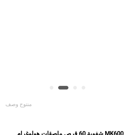
خريطة
الموقع
PRIVACY
POLICY
منتوج وصف
MK600 شفوية 60 قرص ملصقات هولوغرام