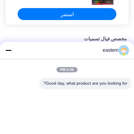
استمر
مخصص فيال تسميات
eastern
ملصقات زجاجات سس 250 10 مل
ملصقات مطبوعة حسب الطلب ملصقات شخصية لزجاجات 10 مل
4:36 PM
ملصقات HG H 100IU 10 VIALS Somatropin 1 Vial Labels ملصقات
Good day, what product are you looking for?
بشعار ذهبي
فئات شعبية
جميع
ملصقات القوارير
زجاج فيال تسميات