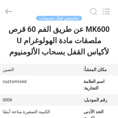
Hjtc
(Xiamen)
Industry
Co.,
مخصص فيال تسميات
Ltd.
All
MK600 عن طريق الفم 60 قرص
مسكن
Rights
Reserved.
ملصقات مادة الهولوغرام U
منتجات
لأكياس القفل بسحاب الألومنيوم
معلومات
مكان المنشأ:
الصين
عنا
اسم العلامة
cuztomized
التجارية:
جولة
رقم الموديل:
0006
في
الحد الأدنى
الكمية الصغيرة متاحة أيضًا