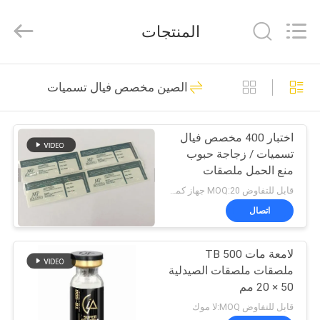
Hjtc
(Xiamen)
Industry
المنتجات
Co.,
Ltd.
All
Rights
Reserved.
مسكن
335
الصين مخصص فيال تسميات
زجاج فيال تسميات
منتجات
اختبار 400 مخصص فيال
تسميات / زجاجة حبوب
معلومات
منع الحمل ملصقات
عنا
الطباعة الدوائية
قابل للتفاوض MOQ:20 جهاز كمبيوتر شخصى / الاسم
اتصال
256
جولة
لامعة مات TB 500
في
ملصقات القوارير
ملصقات ملصقات الصيدلية
المعمل
50 × 20 مم
قابل للتفاوض MOQ:لا موك