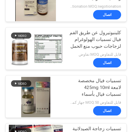
POLICY
مل فيال
negotionation MOQ:negotionation
اتصال
45
كلينبوتيرول عن طريق الفم
10 مل فيال مربعات
فيال تسميات الهولوغرام
لزجاجات حبوب منع الحمل
50mcg البلاستيك
قابل للتفاوض MOQ:تفاوض
اتصال
تسميات فيال مخصصة
27
لامعة 425mg 10ml
ملصق الهولوغرام
تسميات فيال بأسماء
مختلفة
قابل للتفاوض MOQ:50 جهاز كمبيوتر شخصى / الاسم
الأمن
اتصال
تسميات زجاجة الصيدلانية