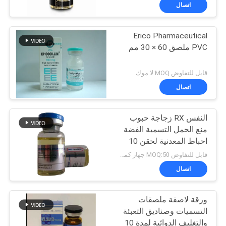
مراقبة
اتصال
الجودة
Erico Pharmaceutical
139
PVC ملصق 60 × 30 مم
اتصل
10 مل فيال التسميات
بنا
قابل للتفاوض MOQ:لا موك
اتصال
أخبار
النفس RX زجاجة حبوب
منع الحمل التسمية الفضة
حالات
احباط المعدنية لحقن 10
111
مل قوارير
قابل للتفاوض MOQ:50 جهاز كمبيوتر شخصى / الاسم
خريطة
اتصال
مخصص فيال تسميات
الموقع
ورقة لاصقة ملصقات
التسميات وصناديق التعبئة
PRIVACY
والتغليف الدوائية لمدة 10