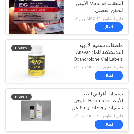
المعقمة Materail الأبيض
للحقن العضلي
19
قابل للتفاوض MOQ:50 جهاز كمبيوتر شخصى / الاسم
مربع التعبئة والتغليف
اتصال
الدوائية
ملصقات تسمية الأدوية
البلاستيكية للماء Anavar
Oxandrolone Vial Labels
قابل للتفاوض MOQ:50 جهاز كمبيوتر شخصى / الاسم
اتصال
73
تسميات أقراص الطب
تسمية زجاجة الدواء
الأبيض Halotestin اللوحي
تسميات زجاجات 5mg عن
طريق الفم
قابل للتفاوض MOQ:50 جهاز كمبيوتر شخصى / الاسم
اتصال